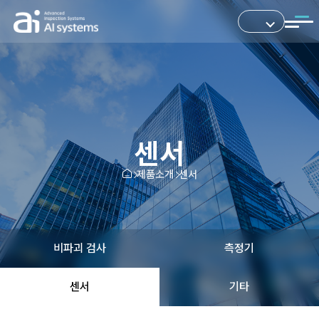
센서
제품소개
센서
비파괴 검사
측정기
센서
기타