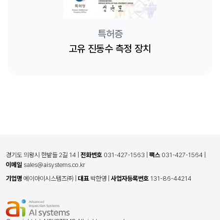
특허증
고유 진동수 측정 장치
경기도 의왕시 한밭들 2길 14
|
전화번호
031-427-1563
|
팩스
031-427-1564
|
이메일
sales@aisystems.co.kr
기업명
에이아이시스템즈㈜
|
대표
박한영
|
사업자등록번호
131-86-44214